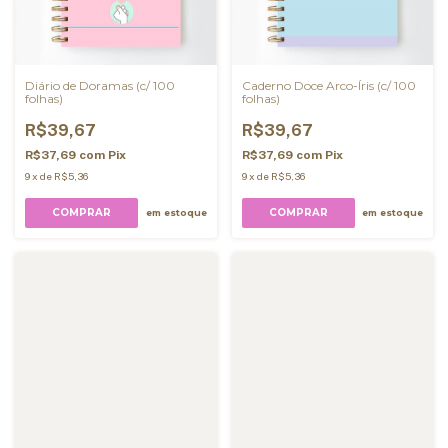
Diário de Doramas (c/ 100
Caderno Doce Arco-Íris (c/ 100
folhas)
folhas)
R$39,67
R$39,67
R$37,69
com
Pix
R$37,69
com
Pix
9
x
de
R$5,36
9
x
de
R$5,36
COMPRAR
COMPRAR
em estoque
em estoque