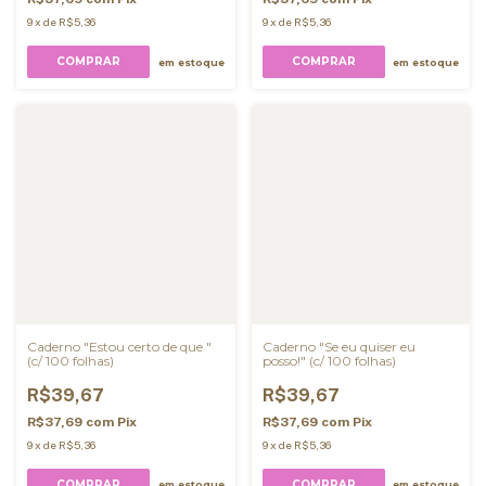
9
x
de
R$5,36
9
x
de
R$5,36
COMPRAR
COMPRAR
em estoque
em estoque
Caderno "Estou certo de que "
Caderno "Se eu quiser eu
(c/ 100 folhas)
posso!" (c/ 100 folhas)
R$39,67
R$39,67
R$37,69
com
Pix
R$37,69
com
Pix
9
x
de
R$5,36
9
x
de
R$5,36
COMPRAR
COMPRAR
em estoque
em estoque