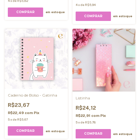
4
x
de
R$5,82
4
x
de
R$5,94
COMPRAR
em estoque
COMPRAR
em estoque
Caderno de Bolso - Gatinha
Listinha
R$23,67
R$24,12
R$22,49
com
Pix
R$22,91
com
Pix
5
x
de
R$5,67
5
x
de
R$5,78
COMPRAR
em estoque
COMPRAR
em estoque