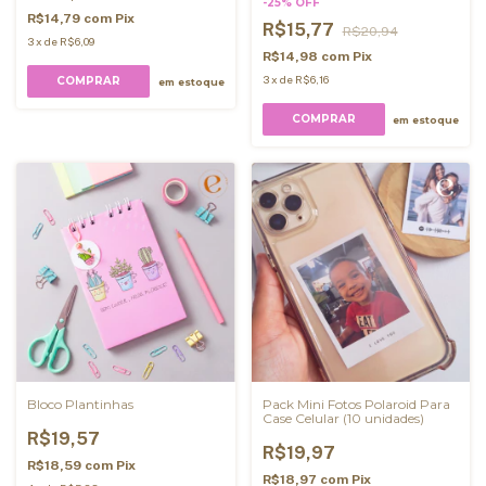
-
25
%
OFF
R$14,79
com
Pix
R$15,77
R$20,94
3
x
de
R$6,09
R$14,98
com
Pix
3
x
de
R$6,16
COMPRAR
em estoque
em estoque
Bloco Plantinhas
Pack Mini Fotos Polaroid Para
Case Celular (10 unidades)
R$19,57
R$19,97
R$18,59
com
Pix
R$18,97
com
Pix