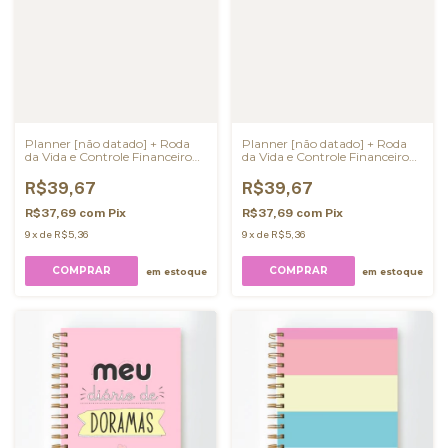
Planner [não datado] + Roda
Planner [não datado] + Roda
da Vida e Controle Financeiro
da Vida e Controle Financeiro
Mensal
Mensal
R$39,67
R$39,67
R$37,69
com
Pix
R$37,69
com
Pix
9
x
de
R$5,36
9
x
de
R$5,36
COMPRAR
COMPRAR
em estoque
em estoque