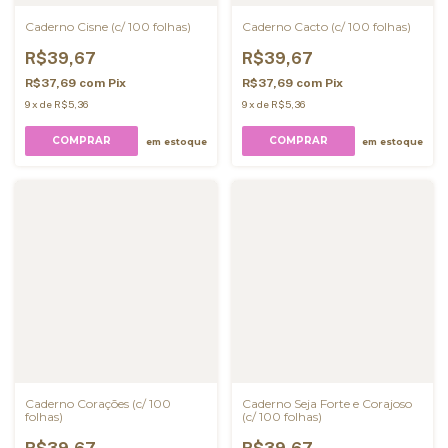
Caderno Cisne (c/ 100 folhas)
Caderno Cacto (c/ 100 folhas)
R$39,67
R$39,67
R$37,69
com
Pix
R$37,69
com
Pix
9
x
de
R$5,36
9
x
de
R$5,36
COMPRAR
COMPRAR
em estoque
em estoque
Caderno Corações (c/ 100
Caderno Seja Forte e Corajoso
folhas)
(c/ 100 folhas)