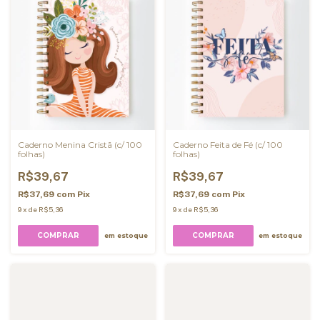
Caderno Menina Cristã (c/ 100
Caderno Feita de Fé (c/ 100
folhas)
folhas)
R$39,67
R$39,67
R$37,69
com
Pix
R$37,69
com
Pix
9
x
de
R$5,36
9
x
de
R$5,36
COMPRAR
COMPRAR
em estoque
em estoque