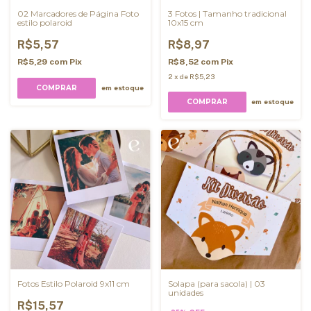
02 Marcadores de Página Foto
3 Fotos | Tamanho tradicional
estilo polaroid
10x15 cm
R$5,57
R$8,97
R$5,29
com
Pix
R$8,52
com
Pix
2
x
de
R$5,23
COMPRAR
em estoque
em estoque
Fotos Estilo Polaroid 9x11 cm
Solapa (para sacola) | 03
unidades
R$15,57