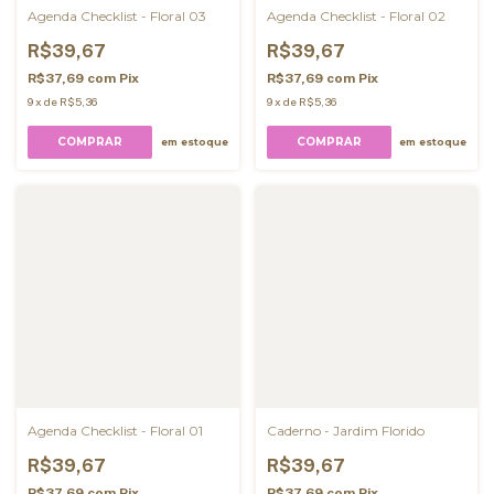
Agenda Checklist - Floral 03
Agenda Checklist - Floral 02
R$39,67
R$39,67
R$37,69
com
Pix
R$37,69
com
Pix
9
x
de
R$5,36
9
x
de
R$5,36
COMPRAR
COMPRAR
em estoque
em estoque
Agenda Checklist - Floral 01
Caderno - Jardim Florido
R$39,67
R$39,67
R$37,69
com
Pix
R$37,69
com
Pix