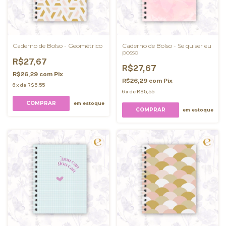
Caderno de Bolso - Geométrico
Caderno de Bolso - Se quiser eu
posso
R$27,67
R$27,67
R$26,29
com
Pix
R$26,29
com
Pix
6
x
de
R$5,55
6
x
de
R$5,55
COMPRAR
em estoque
COMPRAR
em estoque