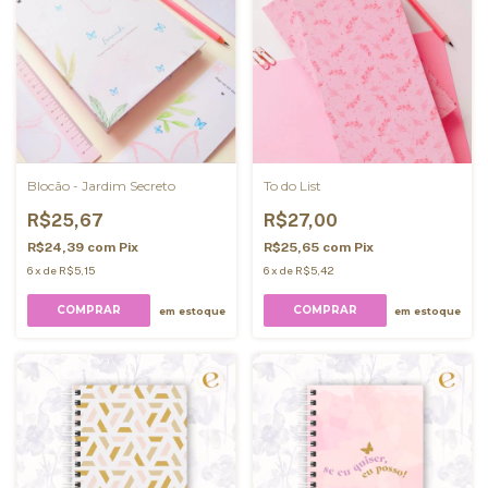
Blocão - Jardim Secreto
To do List
R$25,67
R$27,00
R$24,39
com
Pix
R$25,65
com
Pix
6
x
de
R$5,15
6
x
de
R$5,42
COMPRAR
COMPRAR
em estoque
em estoque