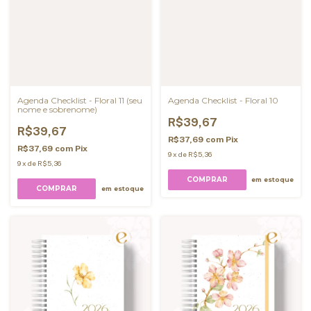
Agenda Checklist - Floral 11 (seu
Agenda Checklist - Floral 10
nome e sobrenome)
R$39,67
R$39,67
R$37,69
com
Pix
R$37,69
com
Pix
9
x
de
R$5,36
9
x
de
R$5,36
COMPRAR
em estoque
COMPRAR
em estoque