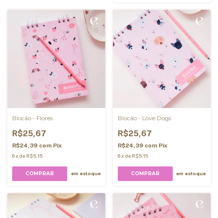
Blocão - Flores
Blocão - Love Dogs
R$25,67
R$25,67
R$24,39
com
Pix
R$24,39
com
Pix
6
x
de
R$5,15
6
x
de
R$5,15
COMPRAR
COMPRAR
em estoque
em estoque