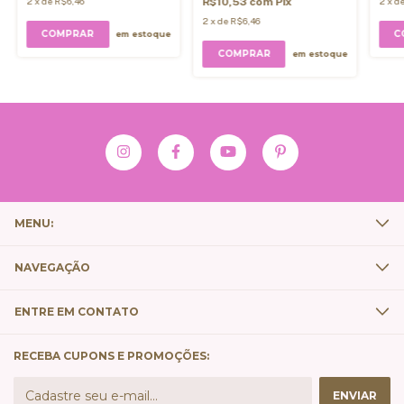
2
x
de
R$6,46
R$10,53
com
Pix
2
x
d
2
x
de
R$6,46
em estoque
em estoque
MENU:
NAVEGAÇÃO
ENTRE EM CONTATO
RECEBA CUPONS E PROMOÇÕES: