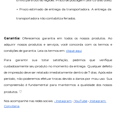
Envio para outras regiões: Prazo de postagem (até 03 dias úteis) 
+ Prazo estimado de entrega da transportadora. A entrega da 
transportadora não contabiliza feriados.
Garantia: 
Oferecemos garantia em todos os nossos produtos. Ao 
adquirir nossos produtos e serviços, você concorda com os termos e 
condições de garantia. Leia os termos em: 
clique aqui
Para garantir sua total satisfação, pedimos que verifique 
cuidadosamente seu produto no momento da entrega. Qualquer defeito 
de impressão deve ser relatado imediatamente dentro de 7 dias. Após este 
período, não poderemos efetuar trocas devido a danos por mau uso. Sua 
compreensão é fundamental para mantermos a qualidade dos nossos 
♡
produtos. 
Nos acompanhe nas redes sociais: 
• Instagram
•
 YouTube
•
 Instagram 
Conviteria