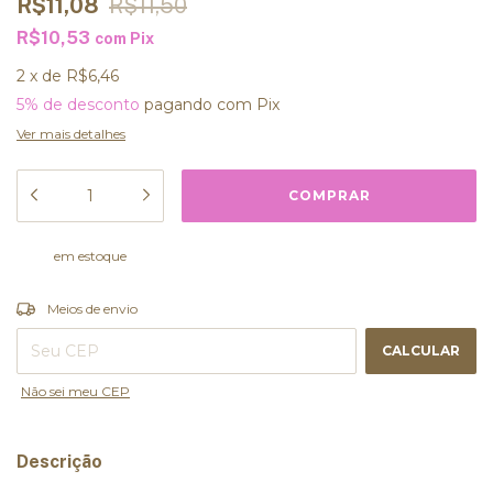
R$11,08
R$11,50
R$10,53
com
Pix
2
x
de
R$6,46
5% de desconto
pagando com Pix
Ver mais detalhes
em estoque
ALTERAR CEP
Entregas para o CEP:
Meios de envio
CALCULAR
Não sei meu CEP
Descrição