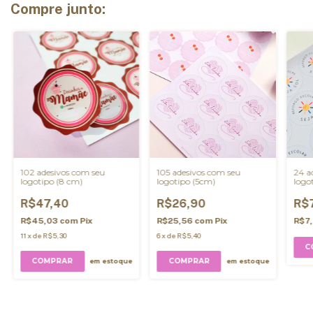
Compre junto:
102 adesivos com seu
105 adesivos com seu
24 a
logotipo (8 cm)
logotipo (5cm)
logo
R$47,40
R$26,90
R$
R$45,03
com
Pix
R$25,56
com
Pix
R$7
11
x
de
R$5,30
6
x
de
R$5,40
C
COMPRAR
em estoque
em estoque