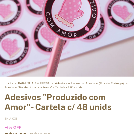
Início
>
PARA SUA EMPRESA
>
Adesivos e Lacres
>
Adesivos (Pronta Entrega)
>
Adesivos "Produzido com Amor"- Cartela c/ 48 unids
Adesivos "Produzido com
Amor"- Cartela c/ 48 unids
SKU:
003
-
4
%
OFF