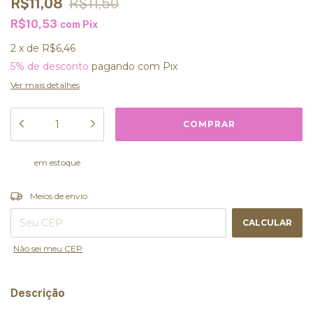
R$11,08
R$11,50
R$10,53
com
Pix
2
x
de
R$6,46
5% de desconto
pagando com Pix
Ver mais detalhes
em estoque
ALTERAR CEP
Entregas para o CEP:
Meios de envio
CALCULAR
Não sei meu CEP
Descrição