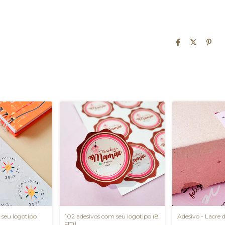
 seu logotipo
102 adesivos com seu logotipo (8
Adesivo - Lacre 
cm)