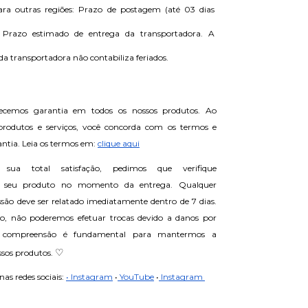
ra outras regiões: Prazo de postagem (até 03 dias 
+ Prazo estimado de entrega da transportadora. A 
da transportadora não contabiliza feriados.
ecemos garantia em todos os nossos produtos. Ao 
 produtos e serviços, você concorda com os termos e 
ntia. Leia os termos em: 
clique aqui
 sua total satisfação, pedimos que verifique 
 seu produto no momento da entrega. Qualquer 
ssão deve ser relatado imediatamente dentro de 7 dias. 
do, não poderemos efetuar trocas devido a danos por 
compreensão é fundamental para mantermos a 
♡
sos produtos. 
s redes sociais: 
• Instagram
•
 YouTube
•
 Instagram 