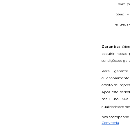
Envio pa
úteis) 
entrega 
Garantia: 
Ofer
adquirir nossos
condições de gara
Para garantir
cuidadosamente
defeito de impre
Após este perío
mau uso. Sua 
qualidade dos nos
Nos acompanhe na
Conviteria