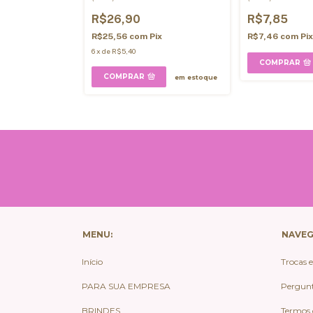
R$26,90
R$7,85
ix
R$25,56
com
Pix
R$7,46
com
Pi
6
x
de
R$5,40
COMPRAR
COMPRAR
em estoque
em estoque
MENU:
NAVE
Início
Trocas 
PARA SUA EMPRESA
Pergunt
BRINDES
Termos 