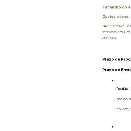
Tamanho do a
Corte:
redondo
Não é possível i
interesse em um 
conosco.
Prazo de Prod
Prazo de Envio
Região 
pedido c
aplicativ