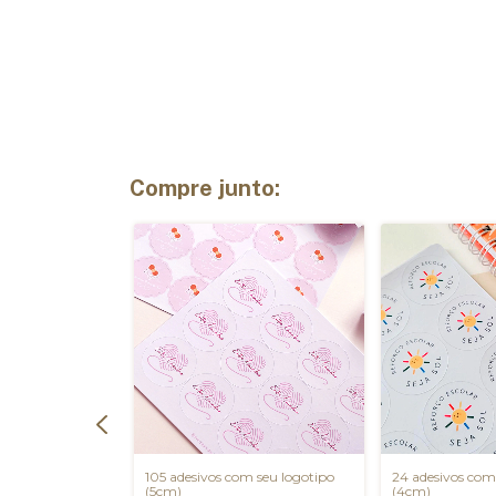
Compre junto:
o com Amor"-
105 adesivos com seu logotipo
24 adesivos com
nids
(5cm)
(4cm)