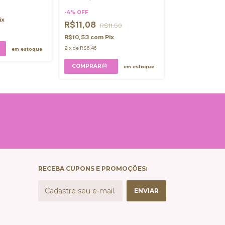
c/ 20 unids
-
4
%
OFF
-
4
%
OFF
ix
R$11,08
R$11,50
R$11,08
R$11
R$10,53
com
Pix
R$10,53
com
Pi
2
x
de
R$6,46
em estoque
2
x
de
R$6,46
em estoque
RECEBA CUPONS E PROMOÇÕES: