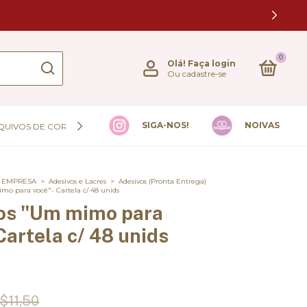
0
Olá!
Faça login
Ou cadastre-se
SIGA-NOS!
NOIVAS
QUIVOS DE CORTE
 EMPRESA
>
Adesivos e Lacres
>
Adesivos (Pronta Entrega)
mo para você"- Cartela c/ 48 unids
os "Um mimo para
Cartela c/ 48 unids
$11,50