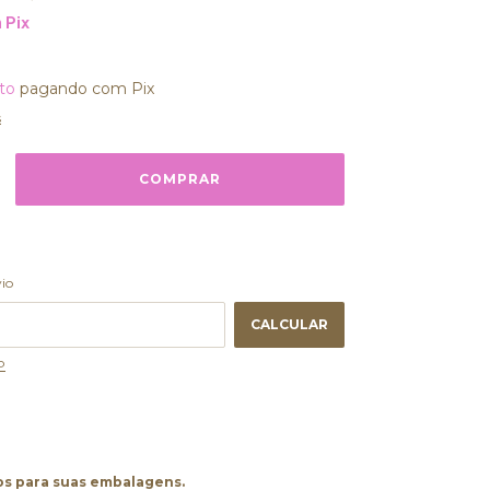
m
Pix
to
pagando com Pix
s
ALTERAR CEP
 CEP:
vio
CALCULAR
P
os para suas embalagens.