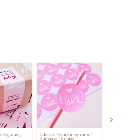
de Segurança
Adesivos "Aqui contém amor"-
Adesivos "Com A
Cartela c/ 48 unids