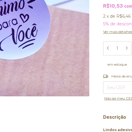
R$10,53
co
2
x
de
R$6,46
5% de descon
Ver mais detalhe
em estoque
Entregas para o
Meios de en
Não sei meu CE
Descrição
Lindos adesiv