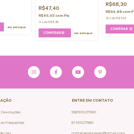
R$68,30
R$47,40
R$64,89
com
P
x
R$45,03
com
Pix
12
x
de
R$7,03
11
x
de
R$5,30
em estoque
COMPRAR
em estoque
GAÇÃO
ENTRE EM CONTATO
e Devoluções
5581999217881
as Frequentes
81 999217881
de Uso
contatoeverpaper@gmail.com