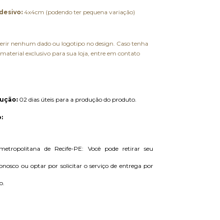
desivo:
4x4cm (podendo ter pequena variação)
nserir nenhum dado ou logotipo no design. Caso tenha
material exclusivo para sua loja, entre em contato
ução:
 02 dias úteis para a produção do produto. 
:
metropolitana de Recife-PE: Você pode retirar seu 
onosco ou optar por solicitar o serviço de entrega por 
o.