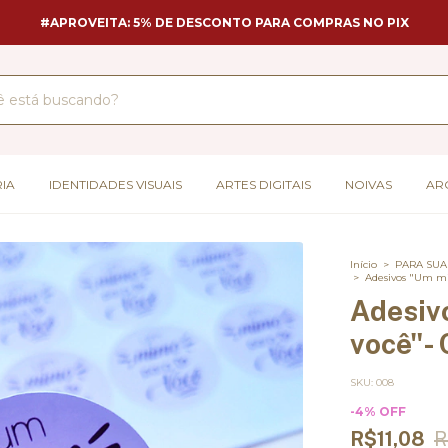
#APROVEITA: 5% DE DESCONTO PARA COMPRAS NO PIX
IA
IDENTIDADES VISUAIS
ARTES DIGITAIS
NOIVAS
AR
Início
>
PARA SUA
>
Adesivos "Um mi
Adesiv
você"- 
SKU:
008
-
4
%
OFF
R$11,08
R