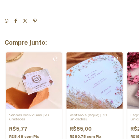
Compre junto:
Senhas Individuais | 28
Ventarola (leque) | 30
Lágr
unidades
unidades)
unid
R$5,77
R$85,00
R$
R$5,48
com
Pix
R$80,75
com
Pix
R$1