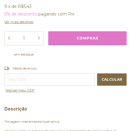
9
x
de
R$5,43
5% de desconto
pagando com Pix
Ver mais detalhes
em estoque
ALTERAR CEP
Entregas para o CEP:
Meios de envio
CALCULAR
Não sei meu CEP
Descrição
*imagem meramente ilustrativa
Ideal guardar as pétalas de rosa para o momento de lançar sobre os