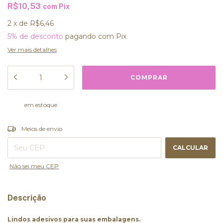
R$10,53
com
Pix
2
x
de
R$6,46
5% de desconto
pagando com Pix
Ver mais detalhes
em estoque
ALTERAR CEP
Entregas para o CEP:
Meios de envio
CALCULAR
Não sei meu CEP
Descrição
Lindos adesivos para suas embalagens.