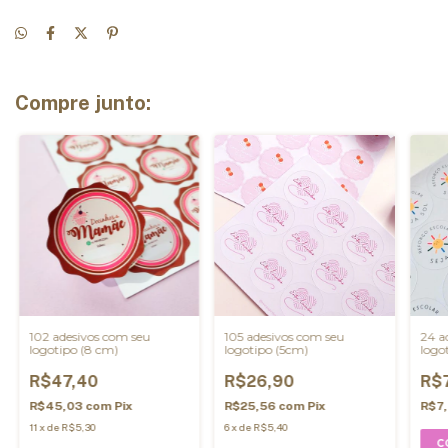
Compre junto:
102 adesivos com seu
105 adesivos com seu
24 a
logotipo (8 cm)
logotipo (5cm)
logo
R$47,40
R$26,90
R$
R$45,03
com
Pix
R$25,56
com
Pix
R$7
11
x
de
R$5,30
6
x
de
R$5,40
C