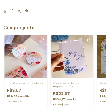
Compre junto:
Tag Redonda | 35 unidades
Lágrimas de Alegria -
Tag 
Arquivo de Corte
R$9,87
R$1
R$35,97
R$9,38
com
Pix
R$9
R$34,17
com
Pix
2
x
de
R$5,76
2
x
d
8
x
de
R$5,45