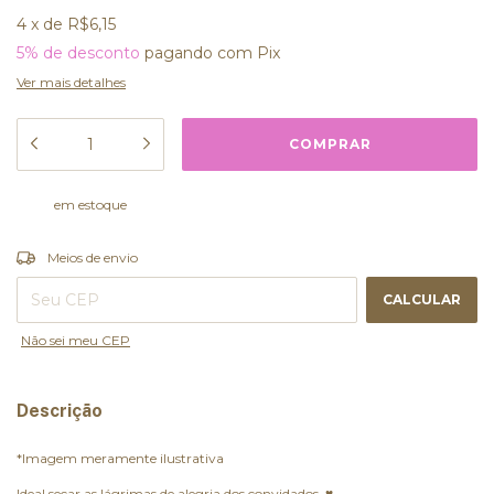
4
x
de
R$6,15
5% de desconto
pagando com Pix
Ver mais detalhes
em estoque
ALTERAR CEP
Entregas para o CEP:
Meios de envio
CALCULAR
Não sei meu CEP
Descrição
*Imagem meramente ilustrativa
Ideal secar as lágrimas de alegria dos convidados ♥