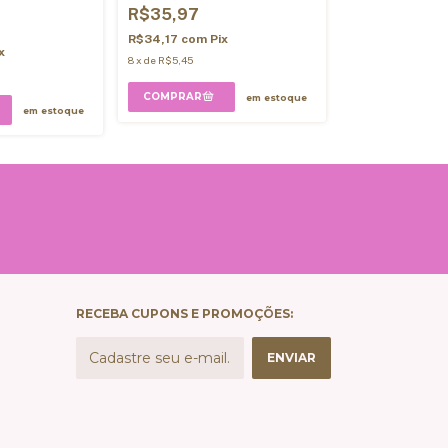
Corte
R$35,97
R$35,97
R$34,17
com
Pix
x
8
x
de
R$5,45
R$34,17
com
Pi
8
x
de
R$5,45
em estoque
em estoque
RECEBA CUPONS E PROMOÇÕES: