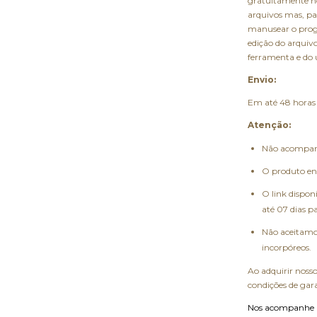
gratuitamente no 
arquivos mas, par
manusear o pro
edição do arquiv
ferramenta e do
Envio:
Em até 48 horas 
Atenção:
Não acompanh
O produto env
O link dispon
até 07 dias p
Não aceitamos
incorpóreos.
Ao adquirir noss
condições de gar
Nos acompanhe na