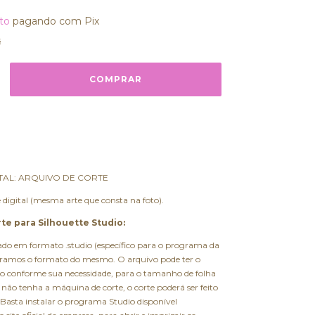
to
pagando com Pix
s
TAL: ARQUIVO DE CORTE
igital (mesma arte que consta na foto).
te para Silhouette Studio:
ado em formato .studio (específico para o programa da
teramos o formato do mesmo. O arquivo pode ter o
o conforme sua necessidade, para o tamanho de folha
 não tenha a máquina de corte, o corte poderá ser feito
asta instalar o programa Studio disponível