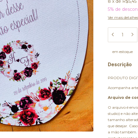
8
x
de
R$5,45
5% de descon
Ver mais detalhe
em estoque
Descrição
PRODUTO DIGI
Acompanha arte d
Arquivo de cor
O arquivo é envi
studio) e não al
tamanho alterad
que desejar. Caso
a mão também. B