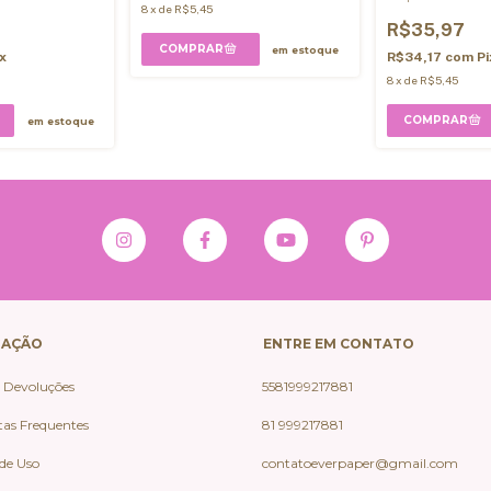
8
x
de
R$5,45
R$35,97
em estoque
ix
R$34,17
com
Pi
8
x
de
R$5,45
em estoque
GAÇÃO
ENTRE EM CONTATO
e Devoluções
5581999217881
as Frequentes
81 999217881
de Uso
contatoeverpaper@gmail.com