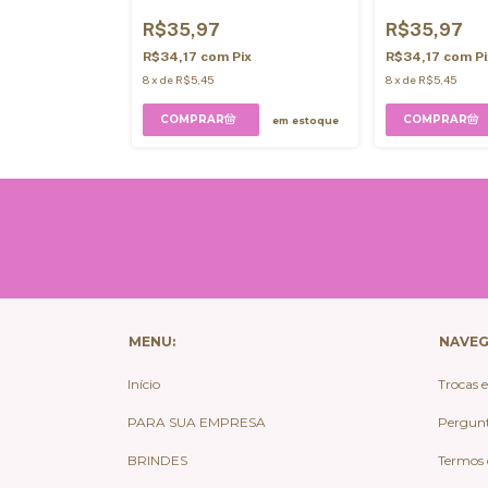
R$35,97
R$35,97
ix
R$34,17
com
Pix
R$34,17
com
P
8
x
de
R$5,45
8
x
de
R$5,45
em estoque
em estoque
MENU:
NAVE
Início
Trocas 
PARA SUA EMPRESA
Pergunt
BRINDES
Termos 