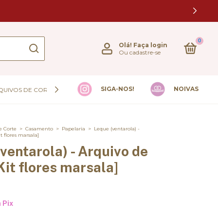
0
Olá!
Faça login
Ou cadastre-se
SIGA-NOS!
NOIVAS
QUIVOS DE CORTE
e Corte
>
Casamento
>
Papelaria
>
Leque (ventarola) -
t flores marsala]
ventarola) - Arquivo de
Kit flores marsala]
m
Pix