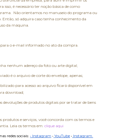
site oficial da empresa, para abrir e imprimir os
a isso, é necessário ter noção básica de como
grama. Não orientamos no manuseio do programa ou
o. Então, só adquira caso tenha conhecimento da
 uso da máquina.
para o e-mail informado no ato da compra.
a nenhum adereço da foto ou arte digital;
iado é o arquivo de corte do envelope, apenas;
ibilizado para acesso ao arquivo ficará disponível em
ara download;
 devoluções de produtos digitais por se tratar de bens
os produtos e serviços, você concorda com os termos e
antia. Leia os termos em:
clique aqui
s redes sociais: 
• Instagram
•
 YouTube
•
 Instagram 