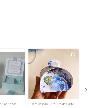
o Padrinhos -
Bem casado - Arquivo de Corte
Placa de Cadeira
e