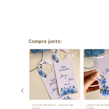
Compre junto:
a) - Arquivo de
Gancho de porta - Arquivo de
Lágrimas de Ale
Corte
Corte