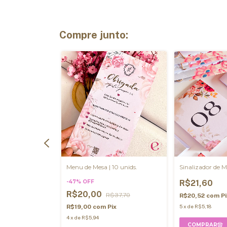
Compre junto:
ola) | 03
Menu de Mesa | 10 unids.
Sinalizador de Me
-
47
%
OFF
R$21,60
R$20,00
R$37,70
R$20,52
com
P
20,94
R$19,00
com
Pix
5
x
de
R$5,18
ix
4
x
de
R$5,94