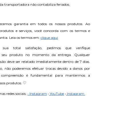
da transportadora não contabiliza feriados.
ecemos garantia em todos os nossos produtos. Ao 
 produtos e serviços, você concorda com os termos e 
ntia. Leia os termos em: 
clique aqui
 sua total satisfação, pedimos que verifique 
 seu produto no momento da entrega. Qualquer 
ssão deve ser relatado imediatamente dentro de 7 dias. 
do, não poderemos efetuar trocas devido a danos por 
compreensão é fundamental para mantermos a 
♡
sos produtos. 
s redes sociais: 
• Instagram
•
 YouTube
•
 Instagram 