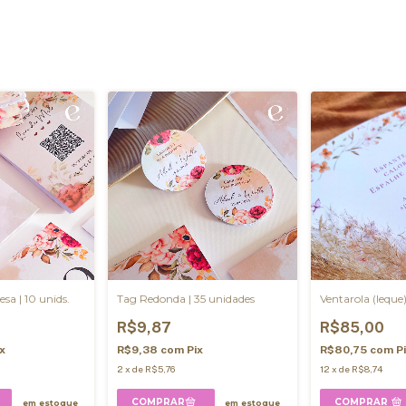
sa | 10 unids.
Tag Redonda | 35 unidades
Ventarola (leque)
R$9,87
R$85,00
ix
R$9,38
com
Pix
R$80,75
com
P
2
x
de
R$5,76
12
x
de
R$8,74
COMPRAR
em estoque
em estoque