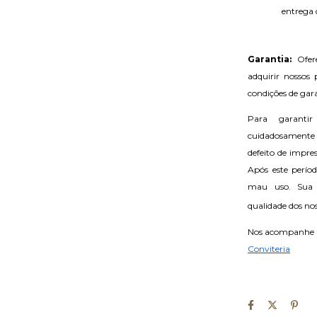
entrega 
Garantia: 
Ofer
adquirir nossos
condições de gara
Para garantir
cuidadosamente
defeito de impre
Após este perío
mau uso. Sua 
qualidade dos nos
Nos acompanhe na
Conviteria