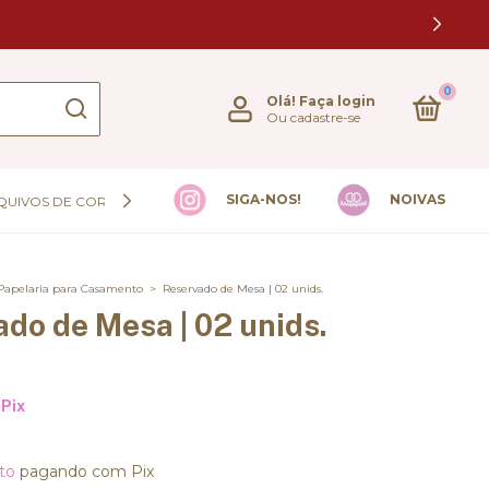
0
Olá!
Faça login
Ou cadastre-se
SIGA-NOS!
NOIVAS
QUIVOS DE CORTE
Papelaria para Casamento
>
Reservado de Mesa | 02 unids.
do de Mesa | 02 unids.
Pix
to
pagando com Pix