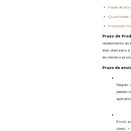
Papel de alt
Quantidade: 
Impressão: fr
Prazo de Prod
recebimento do br
dias úteis para a
do cliente o pra
Prazo de envio
Região 
pedido c
aplicativ
Envio pa
úteis) 