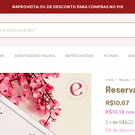
❤ ATENÇÃO: PROMOÇÃO DE PLANNER DA NOIVA!
IA
IDENTIDADES VISUAIS
ARTES DIGITAIS
NOIVAS
AR
Início
>
Noivas
>
Reserva
R$10,67
R$10,14
com
2
x
de
R$6,22
5% de descon