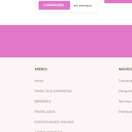
em estoque
em estoque
MENU:
NAVE
Início
Trocas 
PARA SUA EMPRESA
Pergunt
BRINDES
Termos 
PAPELARIA
Política
IDENTIDADES VISUAIS