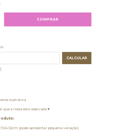
s
ALTERAR CEP
 CEP:
vio
CALCULAR
P
te ilustrativa
zar que a mesa esta reservada ♥
roduto:
7x14,52cm (pode apresentar pequena variação)