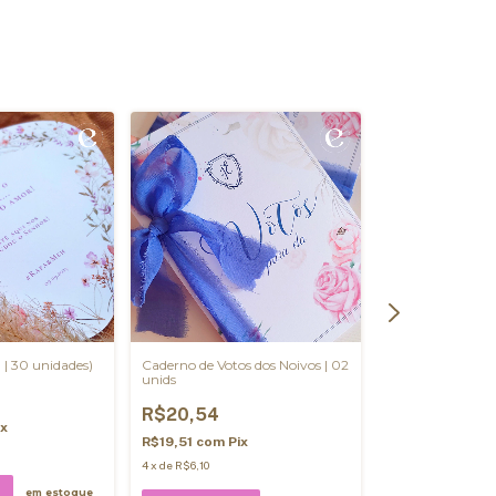
 | 30 unidades)
Caderno de Votos dos Noivos | 02
Senhas Individua
unids
R$5,77
R$20,54
ix
R$5,48
com
Pix
R$19,51
com
Pix
4
x
de
R$6,10
em estoque