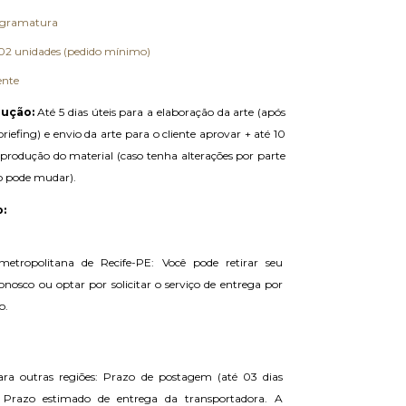
a gramatura
02 unidades (pedido mínimo)
ente
ução:
 Até 5 dias úteis para a elaboração da arte (após 
iefing) e envio da arte para o cliente aprovar + até 10 
 produção do material (caso tenha alterações por parte 
zo pode mudar).
:
metropolitana de Recife-PE: Você pode retirar seu 
onosco ou optar por solicitar o serviço de entrega por 
o.
ra outras regiões: Prazo de postagem (até 03 dias 
+ Prazo estimado de entrega da transportadora. A 