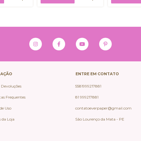
GAÇÃO
ENTRE EM CONTATO
e Devoluções
5581999217881
as Frequentes
81 999217881
de Uso
contatoeverpaper@gmail.com
s da Loja
São Lourenço da Mata - PE