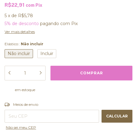
R$22,91
com
Pix
5
x
de
R$5,78
5% de desconto
pagando com Pix
Ver mais detalhes
Elástico::
Não incluir
Não incluir
Incluir
em estoque
ALTERAR CEP
Entregas para o CEP:
Meios de envio
CALCULAR
Não sei meu CEP