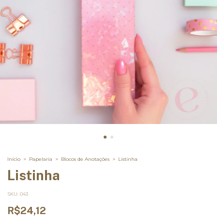
Início
>
Papelaria
>
Blocos de Anotações
>
Listinha
Listinha
SKU:
043
R$24,12