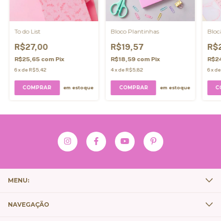
To do List
Bloco Plantinhas
Bloc
R$27,00
R$19,57
R$
R$25,65
com
Pix
R$18,59
com
Pix
R$2
6
x
de
R$5,42
4
x
de
R$5,82
6
x
d
COMPRAR
COMPRAR
C
em estoque
em estoque
MENU:
NAVEGAÇÃO